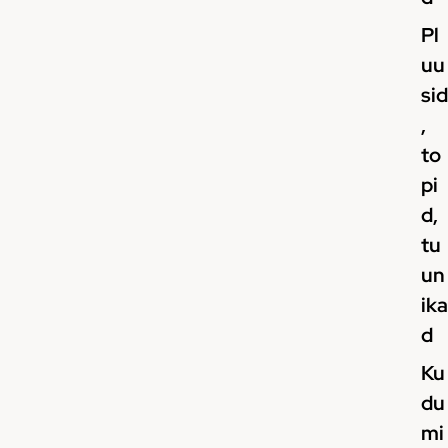
Pl
uu
sid
,
to
pi
d,
tu
un
ika
d
Ku
du
mi