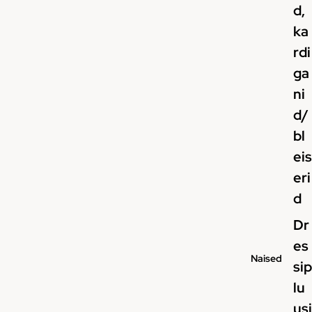
d,
ka
rdi
ga
ni
d/
bl
eis
eri
d
Dr
es
Naised
sip
lu
usi