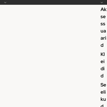
Ak
se
ss
ua
ari
d
Kl
ei
di
d
Se
eli
ku
d