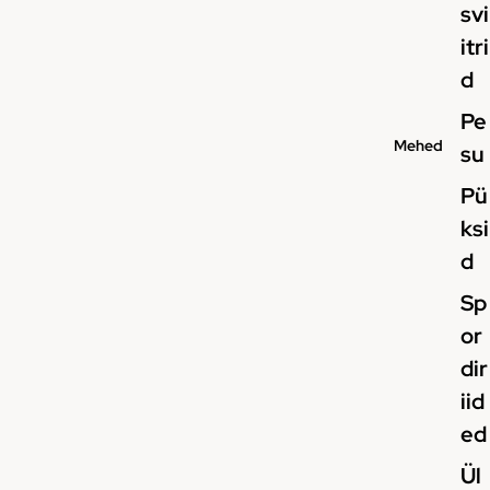
svi
itri
d
Pe
Mehed
su
Pü
ksi
d
Sp
or
dir
iid
ed
Ül