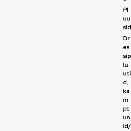
Pl
uu
sid
Dr
es
sip
lu
usi
d,
ka
m
ps
un
id/