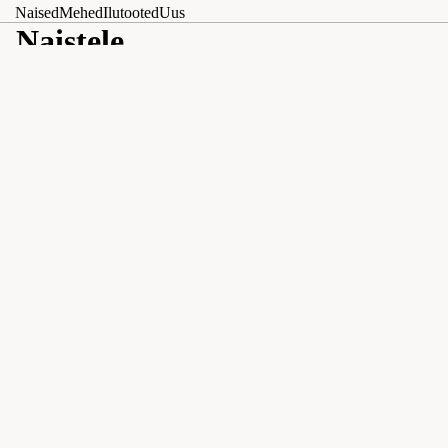
Naised
Mehed
Ilutooted
Uus
Naistele
Filtreeri
Veergude ruudusti
Jaapani
Trendikas
pesurätik
šifoonist
kleit
firmalt
Aniston