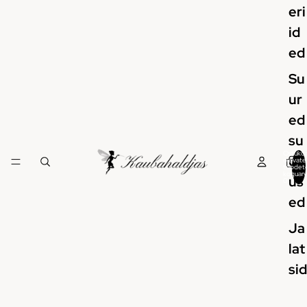
eri
id
ed
Su
ur
ed
su
Ostukor
ur
olevate
toodet
koguarv
us
0
ed
Ja
lat
sid