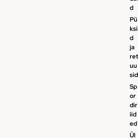
d
Pü
ksi
d
ja
re
uu
sid
Sp
or
dir
iid
ed
Ül