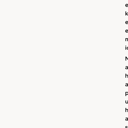
k
i
s