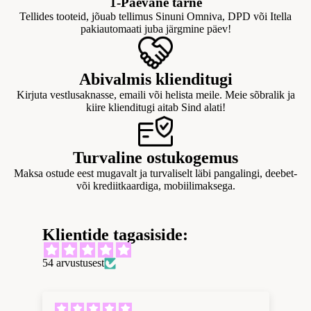
1-Päevane tarne
ksi
d,
Tellides tooteid, jõuab tellimus Sinuni Omniva, DPD või Itella
d
pakiautomaati juba järgmine päev!
ka
Sp
rdi
or
ga
Abivalmis klienditugi
s
dir
Kirjuta vestlusaknasse, emaili või helista meile. Meie sõbralik ja
ni
kiire klienditugi aitab Sind alati!
iid
d/
s
ed
bl
Turvaline ostukogemus
eis
Ül
o
Maksa ostude eest mugavalt ja turvaliselt läbi pangalingi, deebet-
eri
eri
või krediitkaardiga, mobiilimaksega.
d
id
ed
Dr
Klientide tagasiside:
Il
es
Su
u
54 arvustusest
sip
ur
a
lu
ed
v