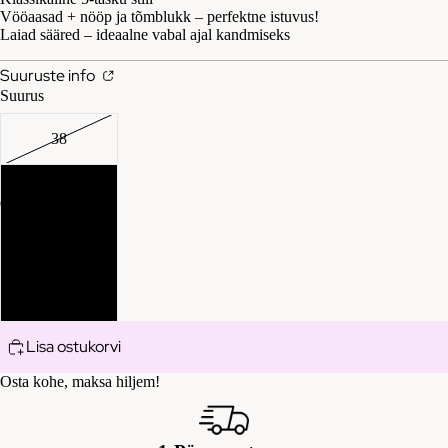
d
lu
Vööaasad + nööp ja tõmblukk – perfektne istuvus!
Laiad sääred – ideaalne vabal ajal kandmiseks
Pl
i
usi
uu
Suuruste info
d,
Suurus
sid
ka
ä
,
m
38
to
ps
k
pi
40
un
d,
id/
44
tu
svi
un
itri
i
46
ika
d
d
Lisa ostukorvi
Pe
Ku
Osta kohe, maksa hiljem!
su
du
Pü
mi