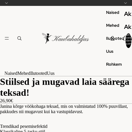
Naised
Ak
se
Mehed
Ak
ss
se
Ostukor
Ilutooted
olevate
N
ua
toodet
ss
koguarv
h
0
ari
Uus
ua
h
d
o
ari
Rohkem
d
Kl
d
s
Naised
Mehed
Ilutooted
Uus
ei
Stiilsed ja mugavad laia säärega
Pl
di
teksad!
uu
d
sid
26,90€
Se
Janina kõrge vöökohaga teksad, mis on valmistatud 100% puuvillast,
k
Dr
pakkudes nii mugavust kui ka vastupidavust.
eli
es
ku
Trendikad pesemisefektid
sip
Klassikaline 5-tasku stiil