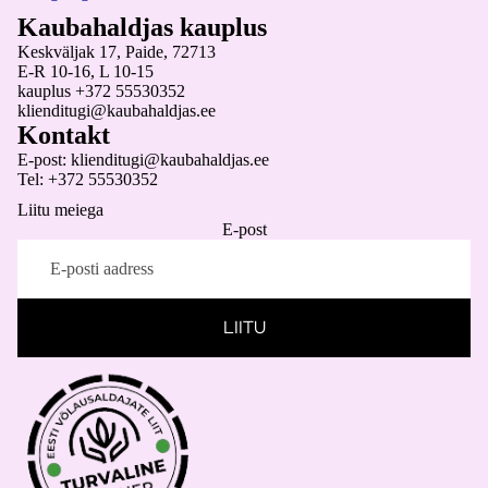
Kaubahaldjas kauplus
eri
Keskväljak 17, Paide, 72713
id
E-R 10-16, L 10-15
kauplus +372 55530352
ed
klienditugi@kaubahaldjas.ee
Kontakt
Su
E-post: klienditugi@kaubahaldjas.ee
ur
s
Tel: +372 55530352
ed
p
Liitu meiega
E-post
su
e
ur
us
LIITU
ed
Ja
lat
sid
Pe